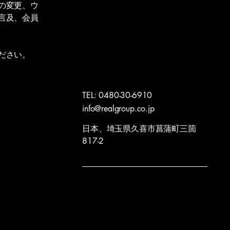
の変更、ウ
言及、会員
ださい。
TEL: 0480-30-6910
info@realgroup.co.jp
日本、埼玉県久喜市菖蒲町三箇
817-2