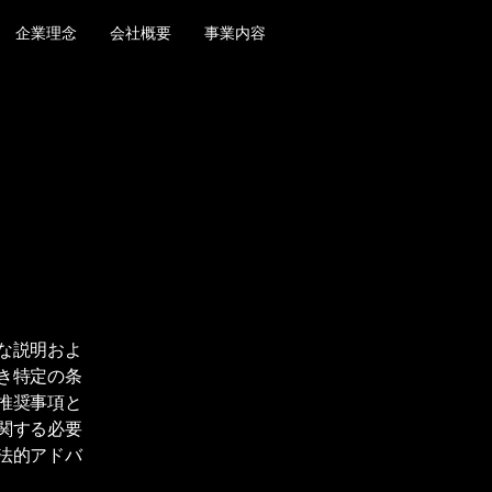
企業理念
会社概要
事業内容
な説明およ
き特定の条
推奨事項と
関する必要
法的アドバ