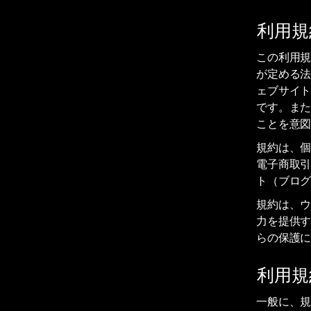
利用規約
この利用
が定める
ェブサイ
です。ま
ことを意
規約は、
電子商取
ト（ブロ
規約は、
力を提供
らの保護
利用規
一般に、