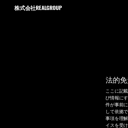
株式会社REALGROUP
法的免
ここに記
び情報に
件が事前
して依拠
事項を理
イスを受