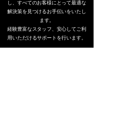
し、すべてのお客様にとって最適な
解決策を見つけるお手伝いをいたし
ます。
経験豊富なスタッフ、安心してご利
用いただけるサポートを行います。
株式会社REALGROUP
TEL:
0480-30-6910
info@realgroup.co.jp
日本、埼玉県久喜市菖蒲町三箇817-2